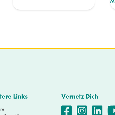
M
tere Links
Vernetz Dich
ere