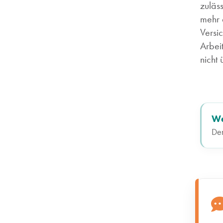
zuläs
mehr 
Versi
Arbei
nicht 
We
Den