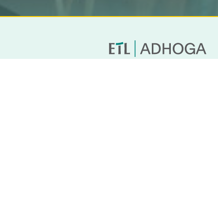
Du hast Fragen zu
unseren Leistungen?
Kontakt
T
(030) 2264 3102
E
hallo@etl-adhoga.de
Weitere Links
Karriere
Unsere Broschüre