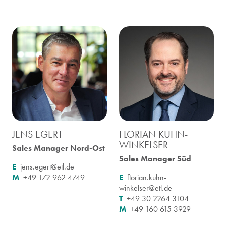
JENS EGERT
FLORIAN KUHN-
WINKELSER
Sales Manager Nord-Ost
Sales Manager Süd
E
jens.egert@etl.de
M
+49 172 962 4749
E
florian.kuhn-
winkelser@etl.de
T
+49 30 2264 3104
M
+49 160 615 3929