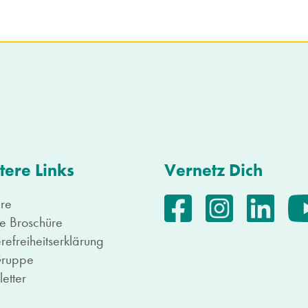
tere Links
Vernetz Dich
ere
e Broschüre
refreiheitserklärung
Gruppe
etter